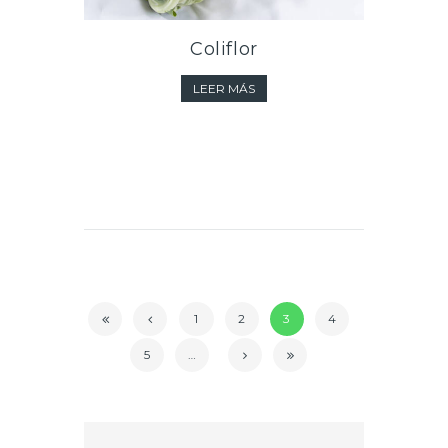
Coliflor
LEER MÁS
1
2
3
4
5
…