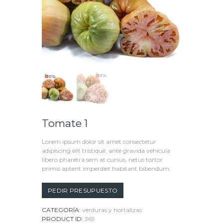
Tomate 1
Lorem ipsum dolor sit amet consectetur
adipiscing elit tristique, ante gravida vehicula
libero pharetra sem at cursus, netus tortor
primis aptent imperdiet habitant bibendum.
PEDIR PRESUPUESTO
CATEGORÍA:
verduras y hortalizas
PRODUCT ID:
369