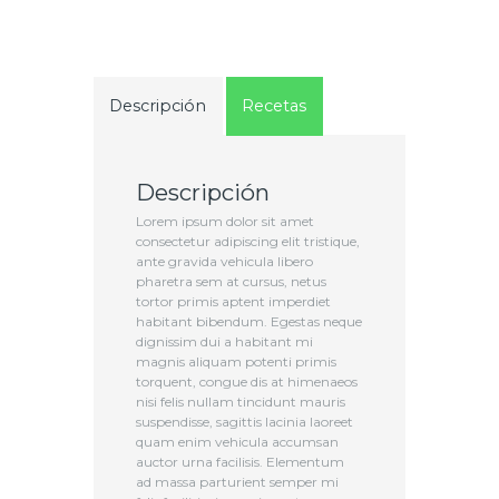
Descripción
Recetas
Descripción
Lorem ipsum dolor sit amet
consectetur adipiscing elit tristique,
ante gravida vehicula libero
pharetra sem at cursus, netus
tortor primis aptent imperdiet
habitant bibendum. Egestas neque
dignissim dui a habitant mi
magnis aliquam potenti primis
torquent, congue dis at himenaeos
nisi felis nullam tincidunt mauris
suspendisse, sagittis lacinia laoreet
quam enim vehicula accumsan
auctor urna facilisis. Elementum
ad massa parturient semper mi