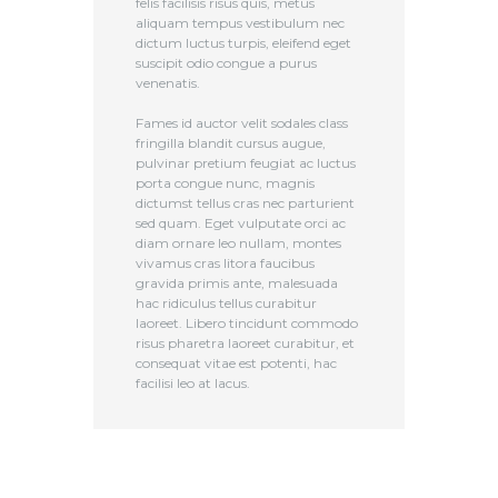
felis facilisis risus quis, metus
aliquam tempus vestibulum nec
dictum luctus turpis, eleifend eget
suscipit odio congue a purus
venenatis.
Fames id auctor velit sodales class
fringilla blandit cursus augue,
pulvinar pretium feugiat ac luctus
porta congue nunc, magnis
dictumst tellus cras nec parturient
sed quam. Eget vulputate orci ac
diam ornare leo nullam, montes
vivamus cras litora faucibus
gravida primis ante, malesuada
hac ridiculus tellus curabitur
laoreet. Libero tincidunt commodo
risus pharetra laoreet curabitur, et
consequat vitae est potenti, hac
facilisi leo at lacus.