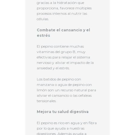
gracias a la hidratación que
proporciona, favorece múltiples
procesos internos al nutrir las
células.
Combate el cansancio y el
estrés
El pepino contiene muchas
vitaminas del grupo B, muy
efectivas para relajar el sistema
nervioso y aliviar el impacto de la
ansiedad y el estrés.
Los batidos de pepino con
manzana o agua de pepino con
limón son un recurso natural para
aliviar el cansancio o las cefaleas
tensionales.
Mejora tu salud digestiva
El pepino es rico en agua y en fibra
por lo que ayuda a nuestras
digestiones. Además ayuda a