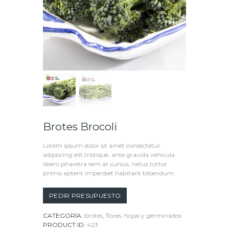
Brotes Brocoli
Lorem ipsum dolor sit amet consectetur
adipiscing elit tristique, ante gravida vehicula
libero pharetra sem at cursus, netus tortor
primis aptent imperdiet habitant bibendum.
PEDIR PRESUPUESTO
CATEGORÍA:
brotes, flores, hojas y germinados
PRODUCT ID:
423