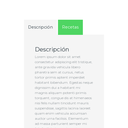
Descripción
Recetas
Descripción
Lorem ipsum dolor sit amet
consectetur adipiscing elit tristique,
ante gravida vehicula libero
pharetra sem at cursus, netus
tortor primis aptent imperdiet
habitant bibendum. Egestas neque
dignissim dui a habitant mi
magnis aliquam potenti primis
torquent, congue dis at himenaeos
nisi felis nullam tincidunt mauris
suspendisse, sagittis lacinia laoreet
quam enim vehicula accumsan
auctor urna facilisis. Elementum
ad massa parturient semper mi