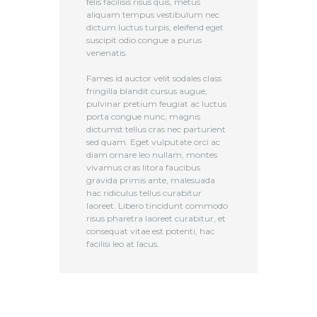
felis facilisis risus quis, metus
aliquam tempus vestibulum nec
dictum luctus turpis, eleifend eget
suscipit odio congue a purus
venenatis.
Fames id auctor velit sodales class
fringilla blandit cursus augue,
pulvinar pretium feugiat ac luctus
porta congue nunc, magnis
dictumst tellus cras nec parturient
sed quam. Eget vulputate orci ac
diam ornare leo nullam, montes
vivamus cras litora faucibus
gravida primis ante, malesuada
hac ridiculus tellus curabitur
laoreet. Libero tincidunt commodo
risus pharetra laoreet curabitur, et
consequat vitae est potenti, hac
facilisi leo at lacus.